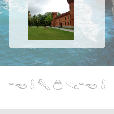
NOSSA ESCOLA
ENDEREÇO
Rua Inhambu 1126, Moema
São Paulo, SP
CONTATO
:: tel: (11) 5041 3277
::
turismo@agastronomica. com.br