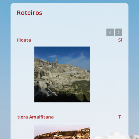
Roteiros
Anterior
Próximo
Sícilia
Toscana